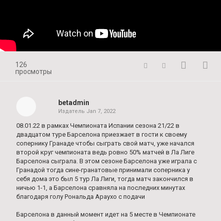
126
просмотры
betadmin
Издатель
Jan 7, 2022
08.01.22 в рамках Чемпионата Испании сезона 21/22 в
двадцатом туре Барселона приезжает в гости к своему
сопернику Гранаде чтобы сыграть свой матч, уже начался
второй круг чемпионата ведь ровно 50% матчей в Ла Лиге
Барселона сыграла. В этом сезоне Барселона уже играла с
Гранадой тогда сине-гранатовые принимали соперника у
себя дома это был 5 тур Ла Лиги, тогда матч закончился в
ничью 1-1, а Барселона сравняла на последних минутах
благодаря голу Рональда Араухо с подачи
Барселона в данный момент идет на 5 месте в Чемпионате