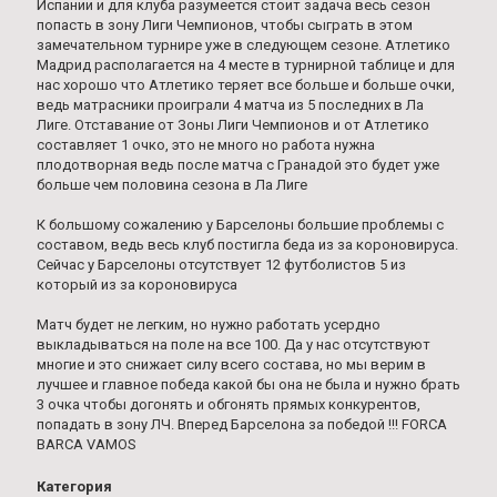
Испании и для клуба разумеется стоит задача весь сезон
попасть в зону Лиги Чемпионов, чтобы сыграть в этом
замечательном турнире уже в следующем сезоне. Атлетико
Мадрид располагается на 4 месте в турнирной таблице и для
нас хорошо что Атлетико теряет все больше и больше очки,
ведь матрасники проиграли 4 матча из 5 последних в Ла
Лиге. Отставание от Зоны Лиги Чемпионов и от Атлетико
составляет 1 очко, это не много но работа нужна
плодотворная ведь после матча с Гранадой это будет уже
больше чем половина сезона в Ла Лиге
К большому сожалению у Барселоны большие проблемы с
составом, ведь весь клуб постигла беда из за короновируса.
Сейчас у Барселоны отсутствует 12 футболистов 5 из
который из за короновируса
Матч будет не легким, но нужно работать усердно
выкладываться на поле на все 100. Да у нас отсутствуют
многие и это снижает силу всего состава, но мы верим в
лучшее и главное победа какой бы она не была и нужно брать
3 очка чтобы догонять и обгонять прямых конкурентов,
попадать в зону ЛЧ. Вперед Барселона за победой !!! FORCA
BARCA VAMOS
Категория