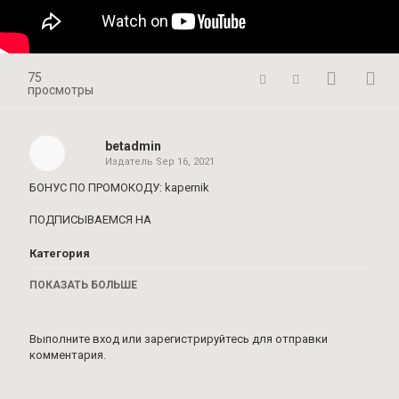
75
просмотры
betadmin
Издатель
Sep 16, 2021
БОНУС ПО ПРОМОКОДУ: kapernik
ПОДПИСЫВАЕМСЯ НА
Категория
Ставки на сегодня
ПОКАЗАТЬ БОЛЬШЕ
Выполните вход
или
зарегистрируйтесь
для отправки
комментария.