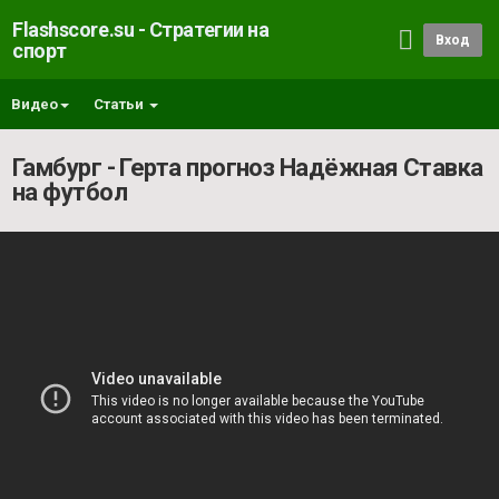
Flashscore.su - Стратегии на
Вход
спорт
Видео
Статьи
Гамбург - Герта прогноз Надёжная Ставка
на футбол