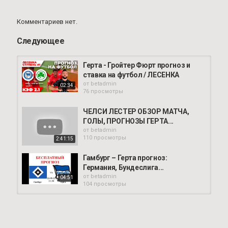
#прогнознафутбол
#прогнозынафутбол
Комментариев нет.
Категория
Следующее
Ставки на сегодня
Герта - Гройтер Фюрт прогноз и
ставка на футбол / ЛЕСЕНКА
от
betadmin
02:34
76 просмотры
ЧЕЛСИ ЛЕСТЕР ОБЗОР МАТЧА,
ГОЛЫ, ПРОГНОЗЫ ГЕРТА...
от
betadmin
110 просмотры
2:41:15
Гамбург – Герта прогноз:
Германия, Бундеслига...
от
betadmin
04:51
104 просмотры
ГЕРТА - БАВАРИЯ / ПРОГНОЗ И
СТАВКА НА ФУТБОЛ
от
betadmin
01:03