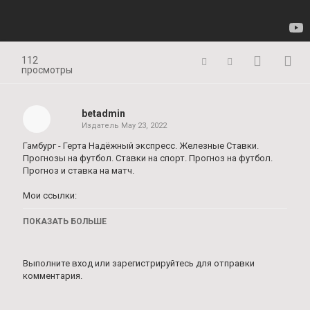
112
просмотры
betadmin
Издатель
May 23, 2022
Гамбург - Герта Надёжный экспресс. Железные Ставки.
Прогнозы на футбол. Ставки на спорт. Прогноз на футбол.
Прогноз и ставка на матч.
Мои ссылки:
Telegram1: https://t.me/joinchat/rwNbe76vgJ1hZmUy
ПОКАЗАТЬ БОЛЬШЕ
Telegram2: https://t.me/joinchat/RSMtV2-1MlvAdlLu
Выполните вход
или
зарегистрируйтесь
для отправки
По вопросам сотрудничества - пишите на страницу вк:
комментария.
https://vk.com/id110128863
#ГамбургГерта