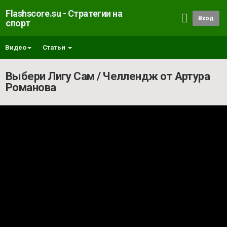
Flashscore.su - Стратегии на
Вход
спорт
Видео
Статьи
Выбери Лигу Сам / Челлендж от Артура
Романова