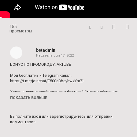
155
просмотры
betadmin
Издатель
Jun 17, 2022
БОНУС ПО ПРОМОКОДУ: ARTUBE
Мой бесплатный Telegram канал:
https://t.me/joinchat/E500aBbeyhwzYmZi
Хочешь лучше разбираться в беттиге? Смотри обучение:
https://clck.ru/USxPZ
ПОКАЗАТЬ БОЛЬШЕ
#прогноз#челлендж#прогнознафутболсегодня
Выполните вход
или
зарегистрируйтесь
для отправки
Прогнозы на спорт. Прогноз на спорт. Прогноз на футбол.
комментария.
Прогноз на сегодня. Прогноз на завтра. Футбол. Ставки на
спорт. Спорт. Прогноз на сегодня на футбол. Прогноз на
сегодня на теннис. Анализ матча. Кто сильнее? Прогнозы