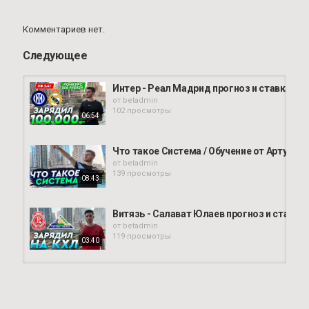
телеграмм. Бесплатные прогнозы. Прогноз на завтра на
футбол. Лучшие прогнозы. 100% прогнозы. Матч.
Комментариев нет.
футбольный матч. Аналитика матча. Команда. Команды.
Футбольная команда. Как анализировать матч? Правильный
Следующее
анализ матча. Как сделать прогноз? Точный прогноз на
спорт. Стратегия прогнозов. Artur Romanov.
Интер - Реал Мадрид прогноз и ставка на 
Категория
от
betadmin
102 просмотры
Ставки на сегодня
06:54
Что такое Система / Обучение от Артура 
от
betadmin
139 просмотры
08:43
Витязь - Салават Юлаев прогноз и ставка 
от
betadmin
119 просмотры
03:40
Стратегия ставок ЛЕСЕНКА / Обучение от
от
betadmin
141 просмотры
06:56