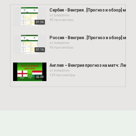
Сербия - Венгрия . [Прогноз и обзор] матч 
от
betadmin
95 просмотры
01:36
Россия - Венгрия . [Прогноз и обзор] матч 
от
betadmin
93 просмотры
01:16
Англия – Венгрия прогноз на матч: Лига На
от
betadmin
129 просмотры
05:09
Исландия - Англия . [Прогноз и обзор] мат
от
betadmin
112 просмотры
01:35
Россия Венгрия 14.10.2020 | Футбол Лига 
от
betadmin
111 просмотры