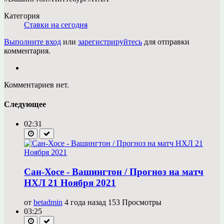
Категория
Ставки на сегодня
Выполните вход
или
зарегистрируйтесь
для отправки
комментария.
Комментариев нет.
Следующее
02:31
Сан-Хосе - Вашингтон / Прогноз на матч
НХЛ 21 Ноября 2021
от
betadmin
4 года назад
153 Просмотры
03:25