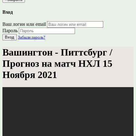
Вход
Ваш логин или email
Пароль
Вход
Забыли пароль?
Вашингтон - Питтсбург /
Прогноз на матч НХЛ 15
Ноября 2021