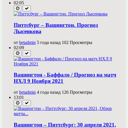
02:05
Питтсбург – Вашингтон. Прогноз
Лысенкова
от
betadmin
5 года назад
102 Просмотры
02:09
Вашингтон - Баффало / Прогноз на матч
НХЛ 9 Ноября 2021
от
betadmin
4 года назад
126 Просмотры
13:01
Вашингтон – Питтсбург: 30 апреля 2021,