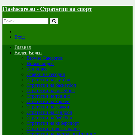
Flashscore.su - Стратегии на спорт
Вход
Главная
Видео
Видео
Browse Categories
Новые видео
Топ видео
Ставки на сегодня
Стратегии на футбол
Стратегии на баскетбол
Стратегии на волейбол
Стратегии на теннис
Стратегии на хоккей
Стратегии на скачки
Стратегии на гандбол
Стратегии на бейсбол
Стратегии на киберспорт
Стратегии ставок в лайве
Стратегии на настольный теннис