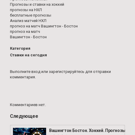
Прогнозы и ставки на хоккей
прогнозы на НХЛ
бесплатные прогнозы
Анализ матчей НХЛ
прогноз на матч Вашингтон - Бостон
прогноз на матч
Вашингтон - Бостон
Категория
Ставки на сегодня
Выполните вход
или
зарегистрируйтесь
для отправки
комментария.
Комментариев нет.
Следующее
Вашингтон Бостон. Хоккей. Прогнозы на Н