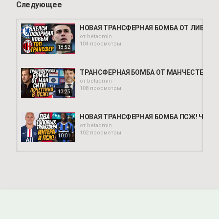
Следующее
НОВАЯ ТРАНСФЕРНАЯ БОМБА ОТ ЛИВЕРП
от
betadmin
104 просмотры
18:52
ТРАНСФЕРНАЯ БОМБА ОТ МАНЧЕСТЕР СИТ
от
betadmin
108 просмотры
13:25
НОВАЯ ТРАНСФЕРНАЯ БОМБА ПСЖ! ЧЕЛСИ
от
betadmin
102 просмотры
10:01
ВОТ И ВСË! НОВЫЙ ТРЕНЕР ПСЖ! ХАВИ Н
от
betadmin
114 просмотры
12:48
ЧТО ТВОРИЛОСЬ НА СТАДИОНЕ, КОГДА ВЫ
от
betadmin