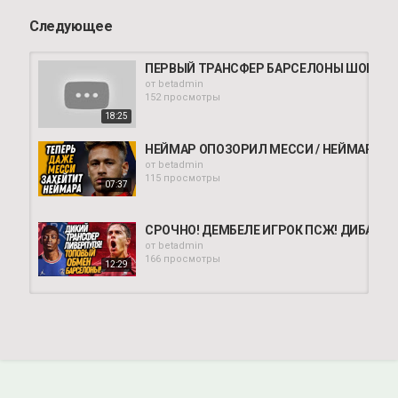
Следующее
ПЕРВЫЙ ТРАНСФЕР БАРСЕЛОНЫ ШОКИРОВА
от
betadmin
152 просмотры
18:25
НЕЙМАР ОПОЗОРИЛ МЕССИ / НЕЙМАР ПОСТ
от
betadmin
115 просмотры
07:37
СРОЧНО! ДЕМБЕЛЕ ИГРОК ПСЖ! ДИБАЛА Б
от
betadmin
166 просмотры
12:29
СРОЧНО! РОНАЛДУ ЗАЯВИЛ ОБ УХОДЕ ИЗ
от
betadmin
154 просмотры
18:28
СРОЧНО! ЛЕВАНДОВСКИЙ ИГРОК БАРСЕЛО