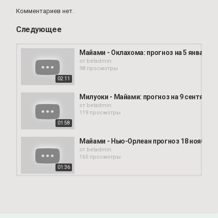
Комментариев нет.
Категория
Ставки на сегодня
Следующее
Майами - Оклахома: прогноз на 5 января |
от
betadmin
98 просмотры
02:11
Милуоки - Майами: прогноз на 9 сентября 
от
betadmin
119 просмотры
01:58
Майами - Нью-Орлеан прогноз 18 ноября 20
от
betadmin
165 просмотры
01:36
Бостон - Милуоки прогноз 14 декабря 2021
от
betadmin
63 просмотры
01:51