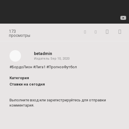
173
просмотры
betadmin
Издатель
Sep 10, 2020
#БордоЛион #Лига1 #ПрогнозФутбол
Категория
Ставки на сегодня
Выполните вход
или
зарегистрируйтесь
для отправки
комментария.