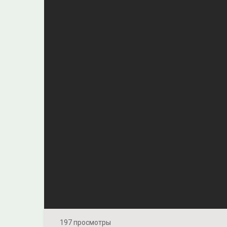
197 просмотры