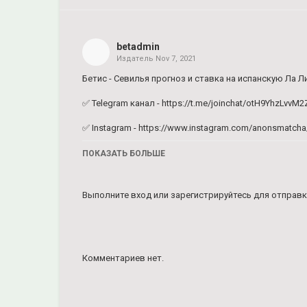
Share
on
Facebook
betadmin
Издатель
Nov 7, 2021
Share
on
Бетис - Севилья прогноз и ставка на испанскую Ла Ли
Twitter
✅ Telegram канал - https://t.me/joinchat/otH9YhzLvvM
Pinterest
✅ Instagram -
https://www.instagram.com/anonsmatcha
#футбол #прогнознафутбол #лалига #бетис #севил
ПОКАЗАТЬ БОЛЬШЕ
Бетис - Севилья обзор на матч и краткая аналитика
Бетис - Севилья статистика последних матчей
Выполните вход
или
зарегистрируйтесь
для отправк
Бетис - Севилья анонс и прогноз на матч
Категория
Ставки на сегодня
Комментариев нет.