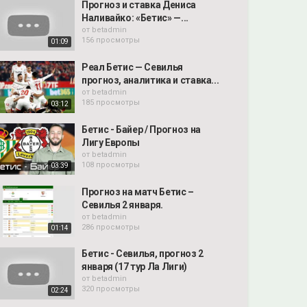
Прогноз и ставка Дениса
Наливайко: «Бетис» —...
от
betadmin
156 просмотры
01:09
Реал Бетис — Севилья
прогноз, аналитика и ставка...
от
betadmin
185 просмотры
03:12
Бетис - Байер / Прогноз на
Лигу Европы
от
betadmin
108 просмотры
03:39
Прогноз на матч Бетис –
Севилья 2 января.
от
betadmin
286 просмотры
01:14
Бетис - Севилья, прогноз 2
января (17 тур Ла Лиги)
от
betadmin
320 просмотры
02:24