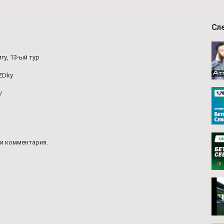
Сл
гу, 13-ый тур
2ZDky
/
ья
и комментария.