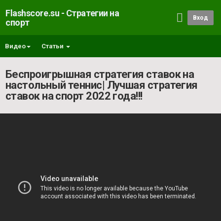
Flashscore.su - Стратегии на
Вход
спорт
Видео
Статьи
Беспроигрышная стратегия ставок на
настольный теннис| Лучшая стратегия
ставок на спорт 2022 года!!!