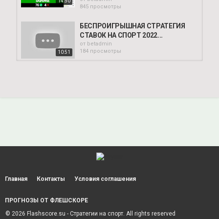
14:50
845 просмотры
БЕСПРОИГРЫШНАЯ СТРАТЕГИЯ
СТАВОК НА СПОРТ 2022...
от
betadmin
184 просмотры
10:51
✅ПРИБЫЛЬНАЯ СТРАТЕГИЯ
СТАВОК НА СПОРТ ///...
от
betadmin
09:33
147 просмотры
Беспроигрышная стратегия на
теннис| Лучшая стратегия...
от
betadmin
06:10
1,608 просмотры
✅ 100% ПРИБЫЛЬ!
Беспроигрышная стратегия...
от
betadmin
14:38
Главная
Контакты
Условия соглашения
239 просмотры
ПРОГНОЗЫ ОТ ФЛЕШСКОРЕ
✅ПРИБЫЛЬНАЯ СТРАТЕГИЯ
СТАВОК НА СПОРТ ///...
© 2026 Flashscore.su - Стратегии на спорт. All rights reserved