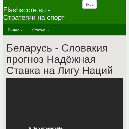
Вход
Flashscore.su -
Стратегии на спорт
Видео
Статьи
Беларусь - Словакия
прогноз Надёжная
Ставка на Лигу Наций