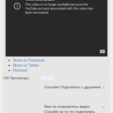
Share on Facebook
Share on Twitter
Pinterest
133 Просмотры
×
Спасибо! Поделитесь с друзьями!
×
Вам не понравилось видео.
Спасибо за то что поделились