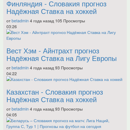
Финляндия - Словакия прогноз
Надёжная Ставка на хоккей
от
betadmin
4 года назад
105 Просмотры
03:26
Вест Хэм - Айнтрахт прогноз
Надёжная Ставка на Лигу Европы
от
betadmin
4 года назад
93 Просмотры
04:22
Казахстан - Словакия прогноз
Надёжная Ставка на хоккей
от
betadmin
4 года назад
93 Просмотры
04:05