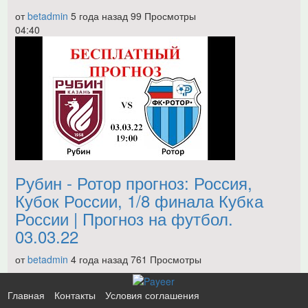
от
betadmin
5 года назад
99 Просмотры
04:40
Рубин - Ротор прогноз: Россия,
Кубок России, 1/8 финала Кубка
России | Прогноз на футбол.
03.03.22
от
betadmin
4 года назад
761 Просмотры
Главная
Контакты
Условия соглашения