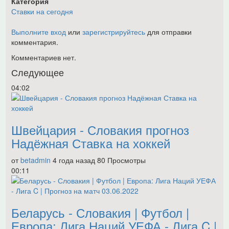
Категория
Ставки на сегодня
Выполните вход
или
зарегистрируйтесь
для отправки
комментария.
Комментариев нет.
Следующее
04:02
Швейцария - Словакия прогноз
Надёжная Ставка на хоккей
от
betadmin
4 года назад
80 Просмотры
00:11
Беларусь - Словакия | Футбол |
Европа: Лига Наций УЕФА - Лига C |