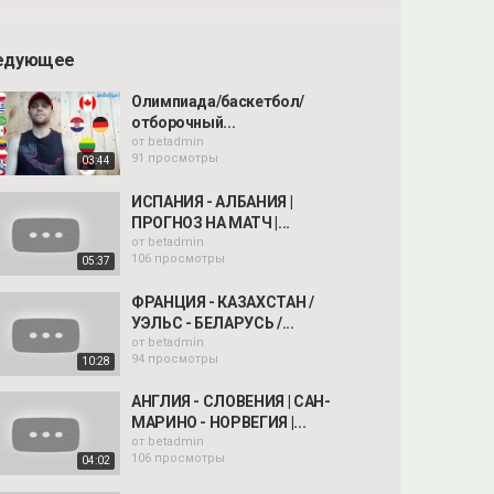
едующее
Олимпиада/баскетбол/
отборочный...
от
betadmin
91 просмотры
03:44
ИСПАНИЯ - АЛБАНИЯ |
ПРОГНОЗ НА МАТЧ |...
от
betadmin
106 просмотры
05:37
ФРАНЦИЯ - КАЗАХСТАН /
УЭЛЬС - БЕЛАРУСЬ /...
от
betadmin
94 просмотры
10:28
АНГЛИЯ - СЛОВЕНИЯ | САН-
МАРИНО - НОРВЕГИЯ |...
от
betadmin
106 просмотры
04:02