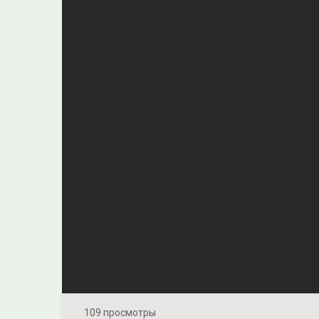
109 просмотры