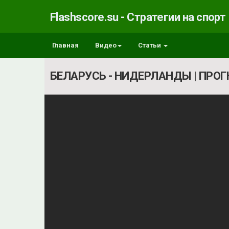
Flashscore.su - Стратегии на спорт
Главная
Видео
Статьи
БЕЛАРУСЬ - НИДЕРЛАНДЫ | ПРОГ