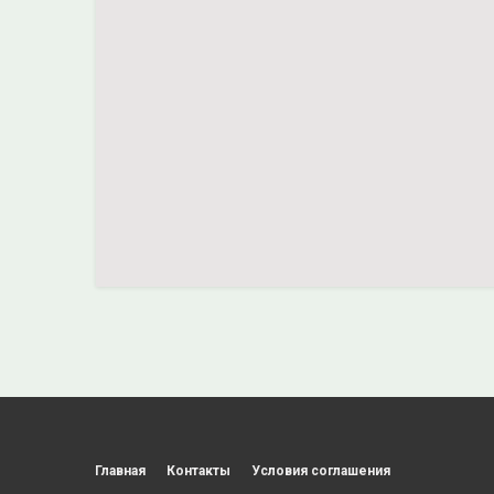
Главная
Контакты
Условия соглашения