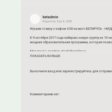
Share
on
Facebook
betadmin
Издатель
Sep 8, 2020
Share
on
Играем ставку с кэфом 4.00 на матч БЕЛАРУСЬ - Н
Twitter
К 9 октября 2017 года набираю новую группу из 10 ч
мощная образовательная программа, которая позво
Pinterest
Моя почта:
savelyev-stavki@yandex.ru
Группа Вконтакте:
https://vk.com/tstavok
ПОКАЗАТЬ БОЛЬШЕ
Я Вконтакте:
https://vk.com/savelyevofficial
Категория
Стратегии на футбол
Выполните вход
или
зарегистрируйтесь
для отправк
Комментариев нет.