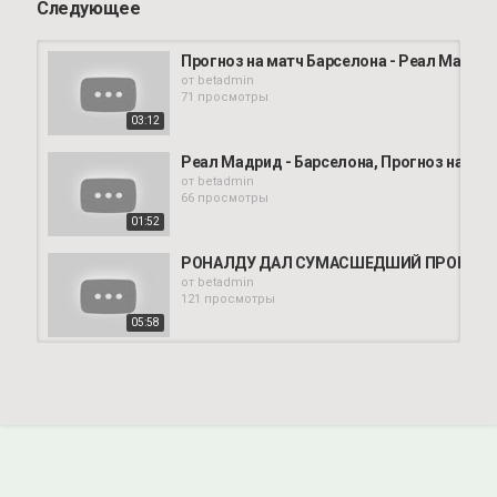
Следующее
Прогноз на матч Барселона - Реал Мадрид
от
betadmin
71 просмотры
03:12
Реал Мадрид - Барселона, Прогноз на мат
от
betadmin
66 просмотры
01:52
РОНАЛДУ ДАЛ СУМАСШЕДШИЙ ПРОГНОЗ 
от
betadmin
121 просмотры
05:58
Прогноз на матч Реал Мадрид - Барселон
от
betadmin
74 просмотры
05:17
РОНАЛДУ ДАЛ СУМАСШЕДШИЙ ПРОГНОЗ 
от
betadmin