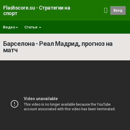
Flashscore.su - Стратегии на
Вход
спорт
Видео
Статьи
Барселона - Реал Мадрид, прогноз на
матч