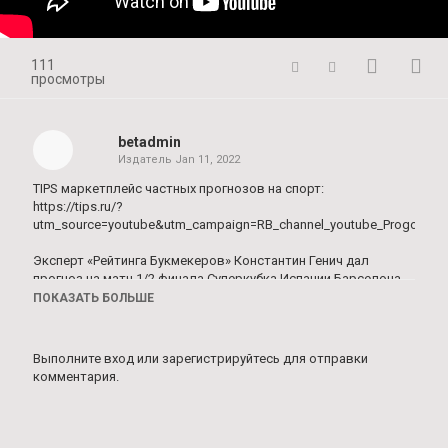
111
просмотры
betadmin
Издатель
Jan 11, 2022
TIPS маркетплейс частных прогнозов на спорт:
https://tips.ru/?
utm_source=youtube&utm_campaign=RB_channel_youtube_Progonzy
Эксперт «Рейтинга Букмекеров» Константин Генич дал
прогноз на матч 1/2 финала Суперкубка Испании Барселона -
Реал Мадрид.
ПОКАЗАТЬ БОЛЬШЕ
В этом видео:
Прогноз от Генича
Выполните вход
или
зарегистрируйтесь
для отправки
Ставка на матч Барселона - Реал Мадрид
комментария.
Анонс матча Барселона - Реал Мадрид
Подписывайтесь на канал «Рейтинг Букмекеров» и смотрите
видеопрогнозы от Константина Генича на спорт!