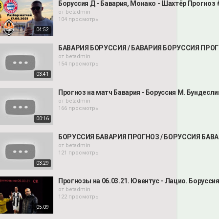
Боруссия Д - Бавария, Монако - Шахтёр Прогно
от
betadmin
104 просмотры
04:52
БАВАРИЯ БОРУССИЯ / БАВАРИЯ БОРУССИЯ ПРОГ
от
betadmin
154 просмотры
03:41
Прогноз на матч Бавария - Боруссия М. Бундес
от
betadmin
166 просмотры
00:16
БОРУССИЯ БАВАРИЯ ПРОГНОЗ / БОРУССИЯ БАВА
от
betadmin
121 просмотры
03:29
Прогнозы на 06.03.21. Ювентус - Лацио. Боруссия
от
betadmin
122 просмотры
05:09