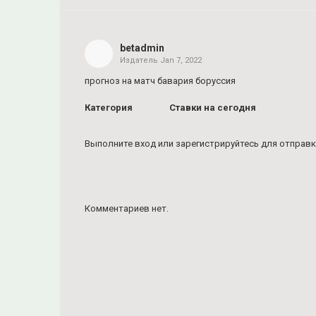
Share
on
Facebook
betadmin
Издатель
Jan 7, 2022
Share
on
прогноз на матч бавария боруссия
Twitter
Категория
Ставки на сегодня
Pinterest
Выполните вход
или
зарегистрируйтесь
для отправк
Комментариев нет.