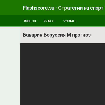
Flashscore.su - Стратегии на спорт
Главная
Видео
Статьи
Бавария Боруссия М прогноз