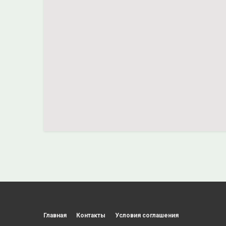
Главная
Контакты
Условия соглашения