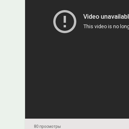
80 просмотры