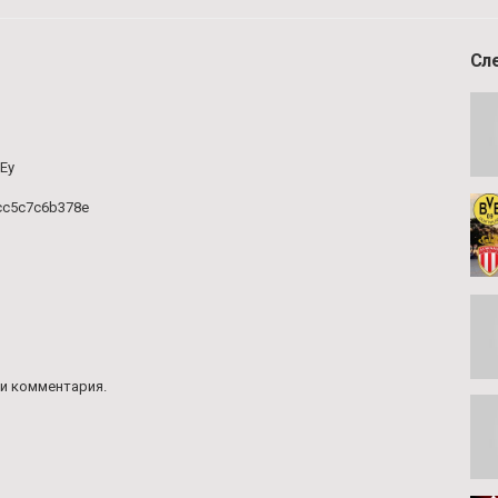
Сл
Ey
ccc5c7c6b378e
и комментария.