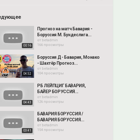
едующее
Прогноз на матч Бавария -
Боруссия М. Бундеслига...
от
betadmin
166 просмотры
00:16
Боруссия Д - Бавария, Монако
- Шахтёр Прогноз...
от
betadmin
104 просмотры
04:52
РБ ЛЕЙПЦИГ БАВАРИЯ,
БАЙЕР БОРУССИЯ...
от
betadmin
126 просмотры
04:43
БАВАРИЯ БОРУССИЯ /
БАВАРИЯ БОРУССИЯ...
от
betadmin
154 просмотры
03:41