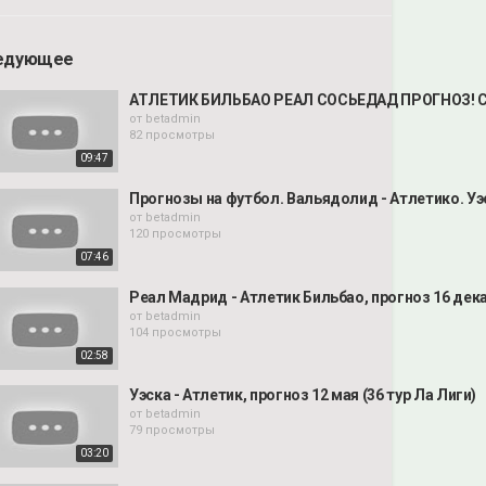
едующее
АТЛЕТИК БИЛЬБАО РЕАЛ СОСЬЕДАД ПРОГНОЗ! СТА
от
betadmin
82 просмотры
09:47
Прогнозы на футбол. Вальядолид - Атлетико. Уэс
от
betadmin
120 просмотры
07:46
Реал Мадрид - Атлетик Бильбао, прогноз 16 декаб
от
betadmin
104 просмотры
02:58
Уэска - Атлетик, прогноз 12 мая (36 тур Ла Лиги)
от
betadmin
79 просмотры
03:20