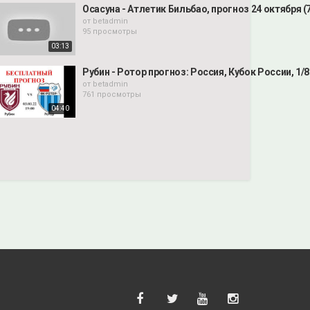
Осасуна - Атлетик Бильбао, прогноз 24 октября (7
от
betadmin
95 просмотры
03:13
Рубин - Ротор прогноз: Россия, Кубок России, 1/8
от
betadmin
761 просмотры
04:40