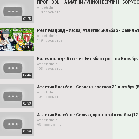
ПРОГНОЗЫ НА МАТЧИ / УНИОН БЕРЛИН - БОРУССИЯ
от
betadmin
118 просмотры
01:05
Реал Мадрид - Уэска, Атлетик Бильбао - Севилья 
от
betadmin
149 просмотры
04:41
Вальядолид - Атлетик Бильбао прогноз 8 ноября 
от
betadmin
103 просмотры
02:44
Атлетик Бильбао - Севилья прогноз 31 октября (8
от
betadmin
104 просмотры
03:33
Атлетик Бильбао - Сельта, прогноз 4 декабря (12 
от
betadmin
93 просмотры
03:39