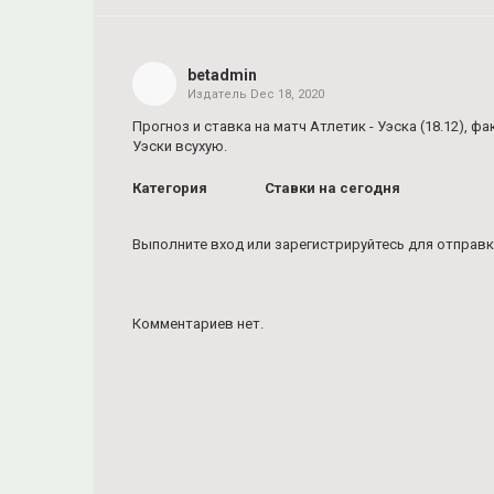
Share
on
Facebook
betadmin
Издатель
Dec 18, 2020
Share
on
Прогноз и ставка на матч Атлетик - Уэска (18.12), 
Twitter
Уэски всухую.
Категория
Ставки на сегодня
Pinterest
Выполните вход
или
зарегистрируйтесь
для отправк
Комментариев нет.