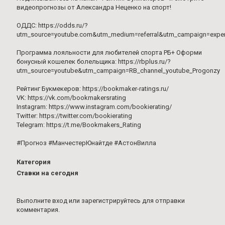
видеопрогнозы от Александра Неценко на спорт!
ОДДС: https://odds.ru/?
utm_source=youtube.com&utm_medium=referral&utm_campaign=expe
Программа лояльности для любителей спорта РБ+ Оформи
бонусный кошелек болельщика: https://rbplus.ru/?
utm_source=youtube&utm_campaign=RB_channel_youtube_Progonzy
Рейтинг Букмекеров: https://bookmaker-ratings.ru/
VK: https://vk.com/bookmakersrating
Instagram: https://www.instagram.com/bookierating/
Twitter: https://twitter.com/bookierating
Telegram: https://t.me/Bookmakers_Rating
#Прогноз #МанчестерЮнайтде #АстонВилла
Категория
Ставки на сегодня
Выполните вход
или
зарегистрируйтесь
для отправки
комментария.