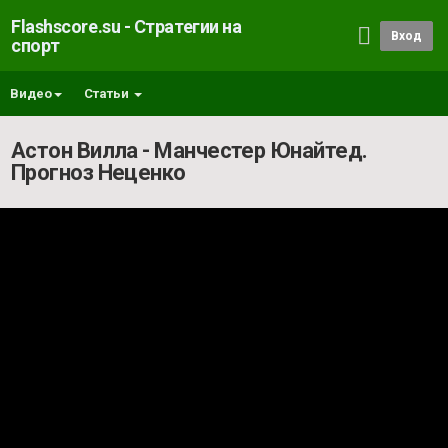
Flashscore.su - Стратегии на
Вход
спорт
Видео
Статьи
Астон Вилла - Манчестер Юнайтед.
Прогноз Неценко