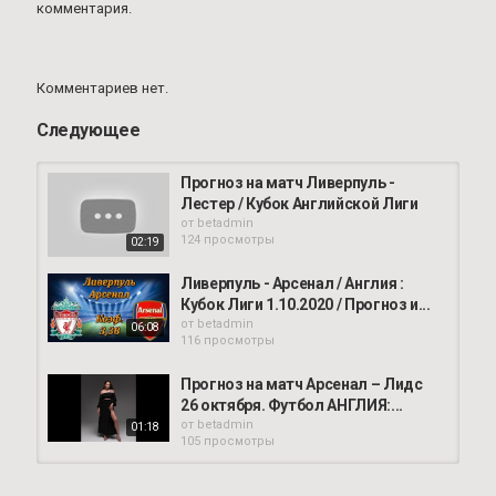
комментария.
Комментариев нет.
Следующее
Прогноз на матч Ливерпуль -
Лестер / Кубок Английской Лиги
от
betadmin
124 просмотры
02:19
Ливерпуль - Арсенал / Англия :
Кубок Лиги 1.10.2020 / Прогноз и...
от
betadmin
06:08
116 просмотры
Прогноз на матч Арсенал – Лидс
26 октября. Футбол АНГЛИЯ:...
от
betadmin
01:18
105 просмотры
АРСЕНАЛ - ЛИВЕРПУЛЬ. Кубок