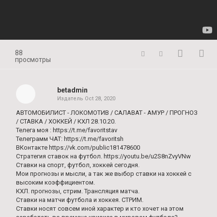
88
просмотры
betadmin
Издатель
Oct 28, 2020
АВТОМОБИЛИСТ - ЛОКОМОТИВ / САЛАВАТ - АМУР / ПРОГНОЗ
/ СТАВКА / ХОККЕЙ / КХЛ 28.10.20.
Телега моя : https://t.me/favoritstav
Телеграмм ЧАТ: https://t.me/favoritsh
ВКонтакте https://vk.com/public181478600
Стратегия ставок на футбол. https://youtu.be/u2S8nZvyVNw
Ставки на спорт, футбол, хоккей сегодня.
Мои прогнозы и мысли, а так же выбор ставки на хоккей с
высоким коэффициентом.
КХЛ. прогнозы, стрим. Трансляция матча.
Ставки на матчи футбола и хоккея. СТРИМ.
Ставки носят совсем иной характер и кто хочет на этом