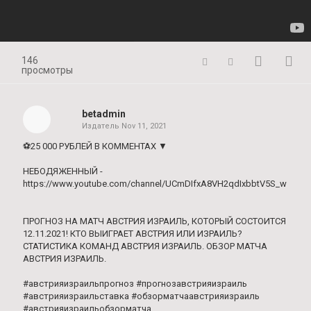
146
просмотры
betadmin
Издатель
Nov 11, 2021
⚽25 000 РУБЛЕЙ В КОММЕНТАХ ▼
НЕБОДЯЖЕННЫЙ -
https://www.youtube.com/channel/UCmDIfxA8VH2qdIxbbtV5S_w
ПРОГНОЗ НА МАТЧ АВСТРИЯ ИЗРАИЛЬ, КОТОРЫЙ СОСТОИТСЯ
12.11.2021! КТО ВЫИГРАЕТ АВСТРИЯ ИЛИ ИЗРАИЛЬ?
СТАТИСТИКА КОМАНД АВСТРИЯ ИЗРАИЛЬ. ОБЗОР МАТЧА
АВСТРИЯ ИЗРАИЛЬ.
#австрияизраильпрогноз #прогнозавстрияизраиль
#австрияизраильставка #обзорматчаавстрияизраиль
#австрияизраильобзорматча