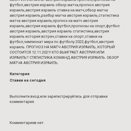
футбол,австрия израиль обзор матча,прогноз австрия
израиль,австрия израиль ставка на матч,обзор матча
австрия израиль,разбор матча австрия израиль,статистика
матча австрия израиль,прогноз на матч австрия
израиль,австрия израиль футбол,прогнозы на спорт,футбол
австрия израиль,австрия израиль статистика,австрия
израиль история встреч,ставки на спорт,ставки на
футбол,чемпионат мира по футболу 2022,футбол,австрия
израиль. ПРОГНОЗ НА МАТЧ АВСТРИЯ ИЗРАИЛЬ, КОТОРЫЙ
СОСТОИТСЯ 12.11.2021! КТО ВЫИГРАЕТ АВСТРИЯ ИЛИ
ИЗРАИЛЬ? СТАТИСТИКА КОМАНД АВСТРИЯ ИЗРАИЛЬ. ОБЗОР
МАТЧА АВСТРИЯ ИЗРАИЛЬ.
Категория
Ставки на сегодня
Выполните вход
или
зарегистрируйтесь
для отправки
комментария.
Комментариев нет.