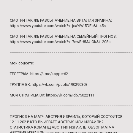
===========================================================
СМОТРИ ТАК ЖЕ РАЗОБЛАЧЕНИЕ НА ВИТАЛИЯ ЗИМИНА:
https://www.youtube.com/watch?v=jcaYiWI5DEc&t=45s
СМОТРИ ТАК ЖЕ РАЗОБЛАЧЕНИЕ НА СЕМЕЙНЫЙ ПРОГНОЗ:
https://www.youtube.com/watch?v=7nwBr8MJ-Gk&t=208s
===========================================================
Мои соцсети:
ТЕЛЕГРАМ: https://t.me/kapper62
ГРУППА ВК: https://vk.com/public190290303
МОЯ СТРАНИЦА ВК: https://vk.com/id575022111
===========================================================
ПРОГНОЗ НА МАТЧ АВСТРИЯ ИЗРАИЛЬ, КОТОРЫЙ СОСТОИТСЯ
12.11.2021! КТО ВЫИГРАЕТ АВСТРИЯ ИЛИ ИЗРАИЛЬ?
СТАТИСТИКА КОМАНД АВСТРИЯ ИЗРАИЛЬ. ОБЗОР МАТЧА
АВСТРИЯ ИЗРАИЛЬ. австрия израиль прогноз,прогнозы на